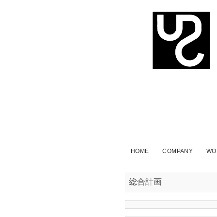
株
式
会
社
HOME
COMPANY
WO
総合計画
ア