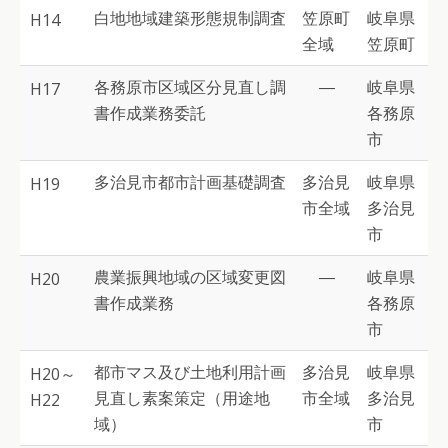
白地地域建築形態規制調査
笠原町
岐阜県
H14
全域
笠原町
各務原市区域区分見直し調
―
岐阜県
H17
書作成業務委託
各務原
市
多治見市都市計画基礎調査
多治見
岐阜県
H19
市全域
多治見
市
農業振興地域の区域変更図
―
岐阜県
H20
書作成業務
各務原
市
都市マス及び土地利用計画
多治見
岐阜県
H20～
見直し素案策定（用途地
市全域
多治見
H22
域）
市