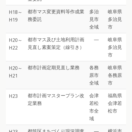
都市マス変更資料等作成業
多治
岐阜県
H18～
務委託
見市
多治見
H19
全域
市
都市マス及び土地利用計画
―
岐阜県
H20～
見直し素案策定（線引き）
多治見
H22
市
都市計画定期見直し業務
各務
岐阜県
H20～
原市
各務原
H21
全域
市
都市計画マスタープラン改
会津
福島県
H23
定業務
若松
会津若
市全
松市
域
都筑区まちづくり現況調査
―
横浜市
H23