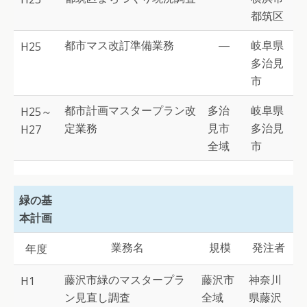
都筑区
都市マス改訂準備業務
―
岐阜県
H25
多治見
市
都市計画マスタープラン改
多治
岐阜県
H25～
定業務
見市
多治見
H27
全域
市
緑の基
本計画
業務名
規模
発注者
年度
藤沢市緑のマスタープラ
藤沢市
神奈川
H1
ン見直し調査
全域
県藤沢