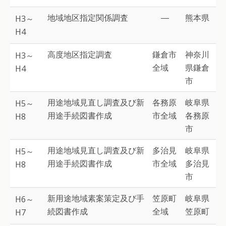
地域地区指定関係調査
―
熊本県
H3～
H4
高度地区指定調査
鎌倉市
神奈川
H3～
全域
県鎌倉
H4
市
用途地域見直し調査及び新
各務原
岐阜県
H5～
用途手続図書作成
市全域
各務原
H8
市
用途地域見直し調査及び新
多治見
岐阜県
H5～
用途手続図書作成
市全域
多治見
H8
市
新用途地域素案策定及び手
笠原町
岐阜県
H6～
続図書作成
全域
笠原町
H7