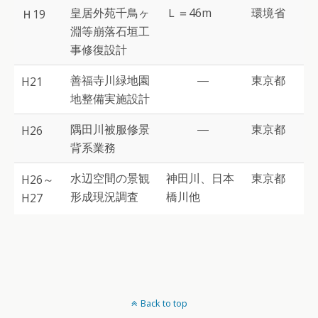
皇居外苑千鳥ヶ
Ｌ＝46m
環境省
Ｈ19
淵等崩落石垣工
事修復設計
善福寺川緑地園
―
東京都
H21
地整備実施設計
隅田川被服修景
―
東京都
H26
背系業務
水辺空間の景観
神田川、日本
東京都
H26～
形成現況調査
橋川他
H27
Back to top