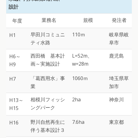
設計
業務名
規模
発注者
年度
早田川コミュニ
110ｍ
岐阜県岐
H1
ティ水路
阜市
西田橋 基本計
L=52m、
鹿児島
H6～
画～実施設計
w=28m
H9
「葛西用水」事
1060ｍ
埼玉県草
H7
業
加市
相模川フィッシ
2ha
神奈川
H13～
ングパーク
H15
野川自然再生に
7.6ha
東京都
H16
伴う基本設計３