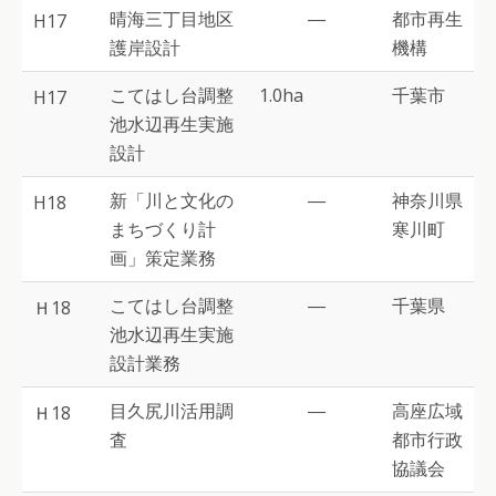
晴海三丁目地区
―
都市再生
H17
護岸設計
機構
こてはし台調整
1.0ha
千葉市
H17
池水辺再生実施
設計
新「川と文化の
―
神奈川県
H18
まちづくり計
寒川町
画」策定業務
こてはし台調整
―
千葉県
Ｈ18
池水辺再生実施
設計業務
目久尻川活用調
―
高座広域
Ｈ18
査
都市行政
協議会