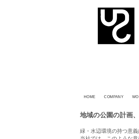
株
式
会
社
HOME
COMPANY
WO
地域の公園の計画
ア
緑・水辺環境の持つ意義
当社では、このような意