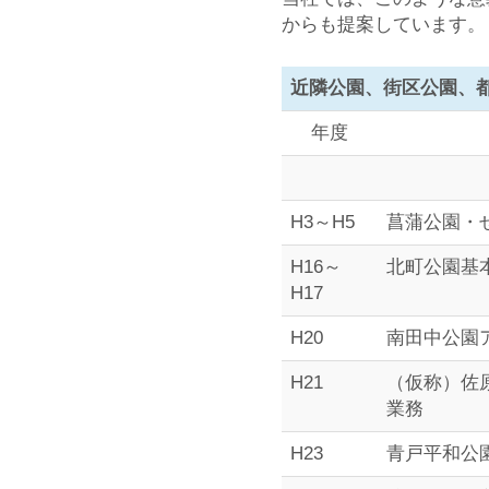
からも提案しています。
ー
近隣公園、街区公園、
年度
バ
H3～H5
菖蒲公園・
ン
H16～
北町公園基
H17
デ
H20
南田中公園
H21
（仮称）佐
業務
ザ
H23
青戸平和公