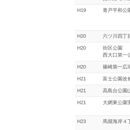
H19
青戸平和公
ル
H20
六ツ川四丁
タ
H20
街区公園
西大口第一
ン
H20
篠崎第一広
H21
富士公園改
ト
H21
高島台公園
H21
大網東公園
H23
馬堀海岸４