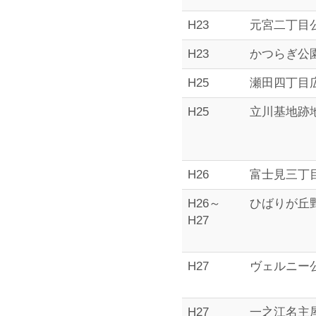
H23
元宮二丁目
H23
かつらぎ公
H25
瀬田四丁目
H25
立川基地跡
H26
富士見三丁
H26～
ひばりが丘
H27
H27
ヴェルニー
H27
一之江名主