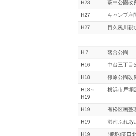
H23
萩中公園改良
イ
H27
キャンプ座
H27
目久尻川親
ン
H７
落合公園
H16
中台三丁目
コ
H18
篠原公園改
H18～
横浜市戸塚
ン
H19
H19
有松区画整
サ
H19
港南ふれあ
H19
(仮称)関口